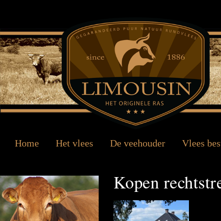
Home
Het vlees
De veehouder
Vlees bes
Kopen rechtstr