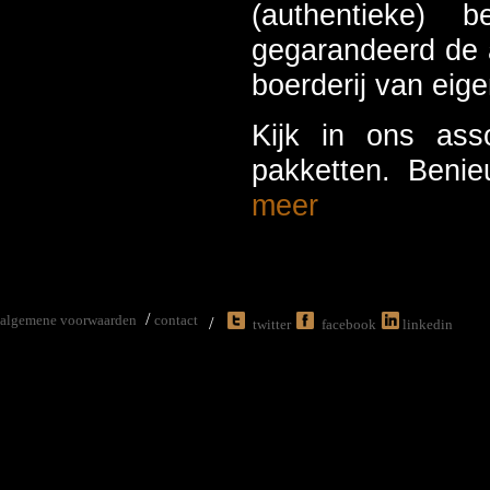
(authentieke) 
gegarandeerd de a
boerderij van eig
Kijk in ons ass
pakketten. Beni
meer
/
algemene voorwaarden
contact
/
twitter
facebook
linkedin