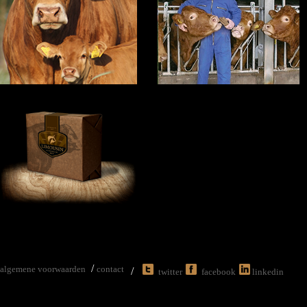
/
algemene voorwaarden
contact
/
twitter
facebook
linkedin