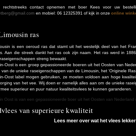
 rechtstreeks contact opnemen met boer Kees voor uw bestelli
etberg@gmail.com
en mobiel: 06 12325391 of kijk in onze
online wink
Limousin ras
usin is een oeroud ras dat stamt uit het westelijk deel van het Fra
. Aan die streek dankt het ras ook zijn naam. Het ras werd in 1886 
 raseigenschappen streng bewaakt.
n-Oost is een groep gepassioneerde boeren uit het Oosten van Nederl
van de unieke raseigenschappen van de Limousin, het ‘Originele Ras’
n-Oost label mogen gebruiken, ze moeten voldoen aan hoge kwaliteit
orging van het vee. Wij doen er namelijk alles aan om de unieke ra
mee superieur en puur natuur kwaliteitsvlees te kunnen garanderen.
n Oost is van een gepassioneerde boer uit het Oosten van Nederland m
vlees van superieure kwaliteit
Lees meer over wat het vlees lekker