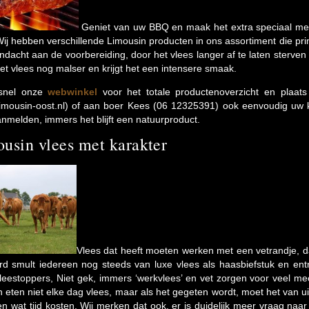
Geniet van uw BBQ en maak het extra speciaal met 
Wij hebben verschillende Limousin producten in ons assortiment die p
ndacht aan de voorbereiding, door het vlees langer af te laten sterven (
et vlees nog malser en krijgt het een intensere smaak.
 snel onze
webwinkel
voor het totale productenoverzicht en plaats
limousin-oost.nl) of aan boer Kees (06 12325391) ook eenvoudig uw 
aanmelden, immers het blijft een natuurproduct.
usin vlees met karakter
Vlees dat heeft moeten werken met een vetrandje, 
rd smult iedereen nog steeds van luxe vlees als haasbiefstuk en ent
leestoppers, Niet gek, immers ‘werkvlees’ en vet zorgen voor veel m
eten niet elke dag vlees, maar als het gegeten wordt, moet het van ui
n wat tijd kosten. Wij merken dat ook, er is duidelijk meer vraag naa