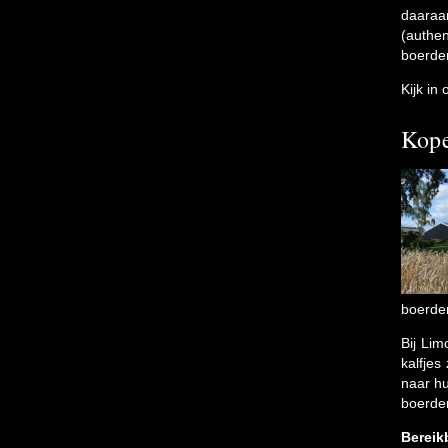
daaraan
(authe
boerder
Kijk in
Kope
boerder
Bij Lim
kalfjes
naar hu
boerder
Bereik