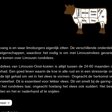
vang is en waar limoburgers eigenlijk zitten. De verschillende onderd
 eigenschappen, waardoor het nodig is om met Limousinvlees gevari
e komen over Limousin rundvlees.
dvlees van Limousin-Oost-koeien is altijd tussen de 24-60 maanden 
ehad. Een goed leven waarin de koe in alle rust en in een stressvrije
de tijd gehad om vet in het vlees te vormen. Ongeacht de herkomst v
erweefsel. Dit is essentieel voor lekker vlees. Dit vet smelt bij de garin
jft het rundvlees taai, ongeacht hoelang het vlees ook suddert. Het bes
itten en het er naderhand af te snijden.
meer >