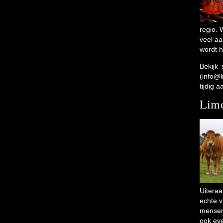
regio. 
veel aa
wordt h
Bekijk
(info@
tijdig 
Limo
Uiteraa
echte v
mensen 
ook eve