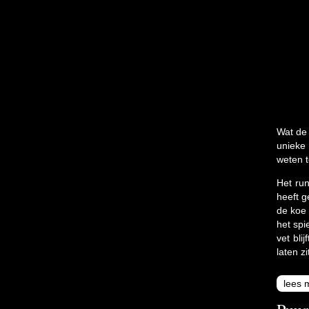
Wat de 
unieke
weten t
Het run
heeft g
de koe 
het spi
vet bli
laten z
lees 