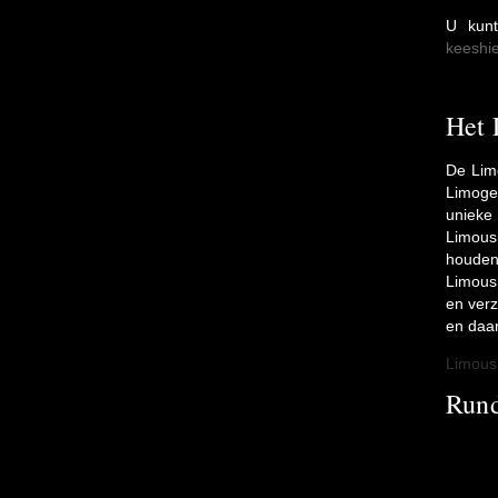
U kunt
keeshi
Het 
De Limo
Limoges
unieke
Limousi
houden 
Limousi
en verz
en daar
Limousi
Rund