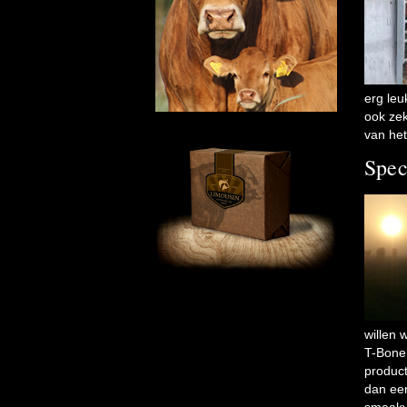
erg leu
ook zek
van het
Spec
willen 
T-Bone
product
dan ee