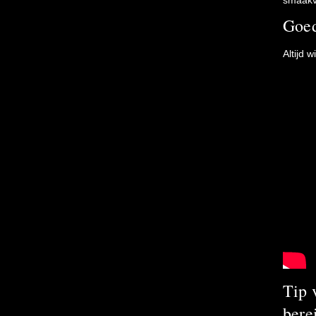
smaakvo
Goed
Altijd 
Tip 
bere