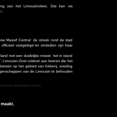
ng van het Limousinvlees. Dat kan via
el
.
nse Massif Central: de streek rond de stad
officieel vastgelegd en sindsdien zijn haar
and met een duidelijke missie: het in stand
. Limousin-Oost voldoet aan boeren die het
seisen op het gebied van fokkerij, voeding
seigenschappen van de Limousin te behouden
et een duidelijke missie.
 maakt,