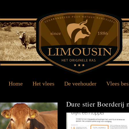
Home
Het vlees
De veehouder
Vlees bes
Dure stier Boerderij 