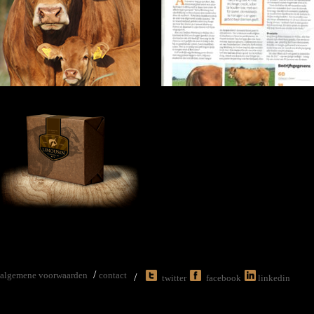
/
algemene voorwaarden
contact
/
twitter
facebook
linkedin