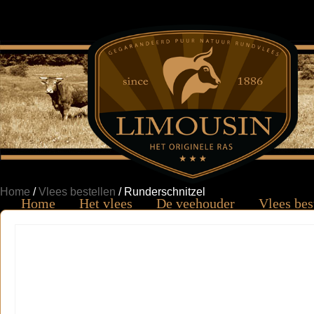
Home
/
Vlees bestellen
/ Runderschnitzel
Home
Het vlees
De veehouder
Vlees bes