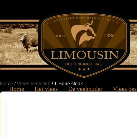
Home
/
Vlees bestellen
/ T-Bone steak
Home
Het vlees
De veehouder
Vlees bes